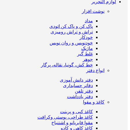
لوازم التحریر
نوشت افزار
مداد
پاک کن و پاک کن اتودی
تراش و تراش رومیزی
خودکار
خودنویس و روان نویس
ماژیک
غلط گیر
جوهر
خط کش، گونیا، نقاله، پرگار
انواع دفتر
دفتر دانش آموزی
دفاتر حسابداری
دفتر تلفن
دفتر یادداشت
کاغذ و مقوا
کاغذ کپی و پرینت
کاغذ طراحی، پوستی وکرافت
مقوا فابریانو و اشتنباخ
کاغذ کاهی و کادو