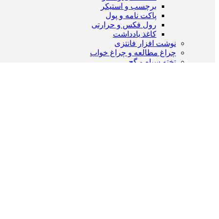
برچسب و استیکر
پاکت نامه و پول
رول فکس و حرارتی
کاغذ یادداشت
نوشت افزار فانتزی
چراغ مطالعه و چراغ خواب
تخته سیاه و گچ
وایت برد و تخته پاک کن
بسته کامل لوازم التحریر
کیف و کوله پشتی
کلاسور و زیر دستی
لوازم اداری و بایگانی
لوازم بایگانی
زونکن
کاور شیت
پوشه و فنر پوشه
کلاسور وکلیربوک
کازیه و جا مجله ای
طلق و شیرازه
اقلام مصرفی اداری
سوزن ته گرد و پونز