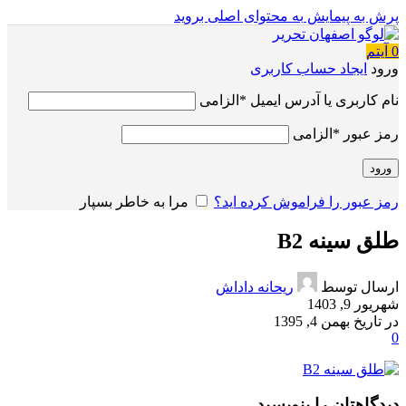
پرش به پیمایش
به محتوای اصلی بروید
0
آیتم
ورود
ایجاد حساب کاربری
نام کاربری یا آدرس ایمیل
*
الزامی
رمز عبور
*
الزامی
ورود
رمز عبور را فراموش کرده اید؟
مرا به خاطر بسپار
طلق سینه B2
ارسال توسط
ریحانه داداش
شهریور 9, 1403
در تاریخ بهمن 4, 1395
0
دیدگاهتان را بنویسید