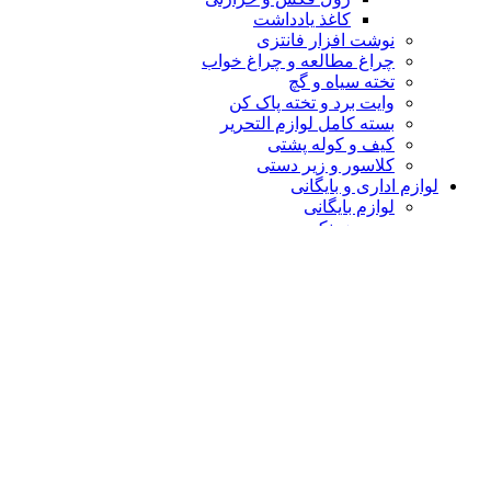
کاغذ یادداشت
نوشت افزار فانتزی
چراغ مطالعه و چراغ خواب
تخته سیاه و گچ
وایت برد و تخته پاک کن
بسته کامل لوازم التحریر
کیف و کوله پشتی
کلاسور و زیر دستی
لوازم اداری و بایگانی
لوازم بایگانی
زونکن
کاور شیت
پوشه و فنر پوشه
کلاسور وکلیربوک
کازیه و جا مجله ای
طلق و شیرازه
اقلام مصرفی اداری
سوزن ته گرد و پونز
استامپ و جوهر
انواع نوار چسب
طلق سینه و بند کارت
کش اسکناس
لوازم اداری رومیزی