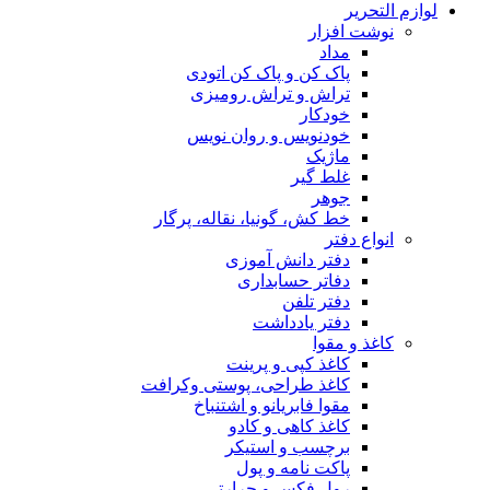
لوازم التحریر
نوشت افزار
مداد
پاک کن و پاک کن اتودی
تراش و تراش رومیزی
خودکار
خودنویس و روان نویس
ماژیک
غلط گیر
جوهر
خط کش، گونیا، نقاله، پرگار
انواع دفتر
دفتر دانش آموزی
دفاتر حسابداری
دفتر تلفن
دفتر یادداشت
کاغذ و مقوا
کاغذ کپی و پرینت
کاغذ طراحی، پوستی وکرافت
مقوا فابریانو و اشتنباخ
کاغذ کاهی و کادو
برچسب و استیکر
پاکت نامه و پول
رول فکس و حرارتی