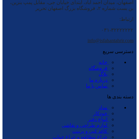
اصفهان، میدان احمد آباد، ابتدای خیابان جی، مقابل پمپ بنزین،
بن بست شماره ۲، فروشگاه بزرگ اصفهان تحریر
ارتباط:
۰۳۱-۳۲۲۲۲۲۲۲
info@isfahantahrir.com
دسترسی سریع
خانه
فروشگاه
بلاگ
درباره ما
تماس با ما
دسته بندی ها
مداد
خودکار
انواع دفتر
لوازم طراحی و نقاشی
کاغذ کپی و پرینت
چراغ مطالعه و چراغ خواب