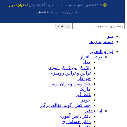
۱۴۰۵ تمامی حقوق محفوظ است – فروشگاه اینترنتی
اصفهان تحریر
طراحی و پشتیبانی توسط
Qweb
جستجو
منو
دسته بندی ها
لوازم التحریر
نوشت افزار
مداد
پاک کن و پاک کن اتودی
تراش و تراش رومیزی
خودکار
خودنویس و روان نویس
ماژیک
غلط گیر
جوهر
خط کش، گونیا، نقاله، پرگار
انواع دفتر
دفتر دانش آموزی
دفاتر حسابداری
دفتر تلفن