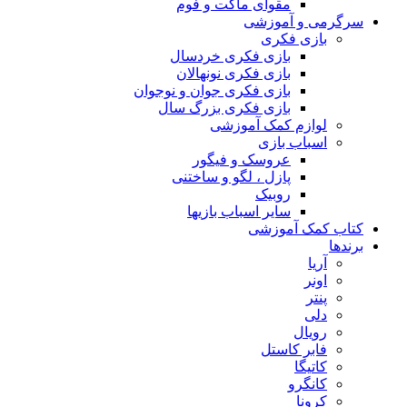
مقوای ماکت و فوم
سرگرمی و آموزشی
بازی فکری
بازی فکری خردسال
بازی فکری نونهالان
بازی فکری جوان و نوجوان
بازی فکری بزرگ سال
لوازم کمک آموزشی
اسباب بازی
عروسک و فیگور
پازل ، لگو و ساختنی
روبیک
سایر اسباب بازیها
کتاب کمک آموزشی
برندها
آریا
اونر
پنتر
دلی
رویال
فابر کاستل
کاتیگا
کانگرو
کرونا