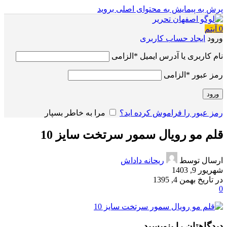
پرش به پیمایش
به محتوای اصلی بروید
0
آیتم
ورود
ایجاد حساب کاربری
نام کاربری یا آدرس ایمیل
*
الزامی
رمز عبور
*
الزامی
ورود
رمز عبور را فراموش کرده اید؟
مرا به خاطر بسپار
قلم مو رویال سمور سرتخت سایز 10
ارسال توسط
ریحانه داداش
شهریور 9, 1403
در تاریخ بهمن 4, 1395
0
دیدگاهتان را بنویسید