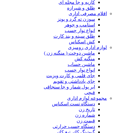
کازیه و جا مجله ای
طلق و شیرازه
اقلام مصرفی اداری
سوزن ته گرد و پونز
استامپ و جوهر
انواع نوار چسب
طلق سینه و بند کارت
کش اسکناس
لوازم اداری رومیزی
ماشین دوخت ( منگنه زن )
منگنه کش
ماشین حساب
انواع نوار چسب
جای قلمی و کارت ویزیت
جای یادداشتی و تقویم
ابر پول شمار و جا سنجاقی
قیچی
مجموعه لوازم اداری
دستگاه تست اسکناس
تاریخ زن
شماره زن
قیمت زن
دستگاه چسب حرارتی
گیوتینگ کاتر تیغ کاتر