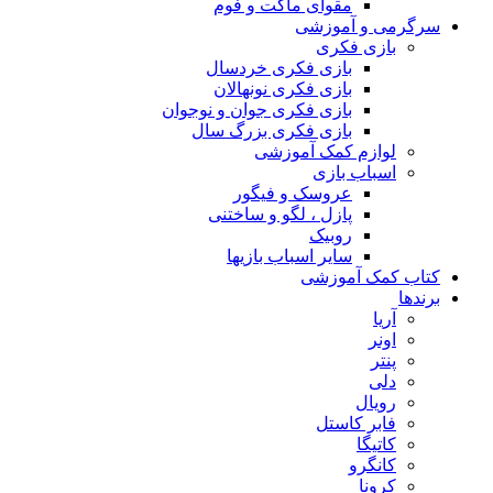
مقوای ماکت و فوم
سرگرمی و آموزشی
بازی فکری
بازی فکری خردسال
بازی فکری نونهالان
بازی فکری جوان و نوجوان
بازی فکری بزرگ سال
لوازم کمک آموزشی
اسباب بازی
عروسک و فیگور
پازل ، لگو و ساختنی
روبیک
سایر اسباب بازیها
کتاب کمک آموزشی
برندها
آریا
اونر
پنتر
دلی
رویال
فابر کاستل
کاتیگا
کانگرو
کرونا