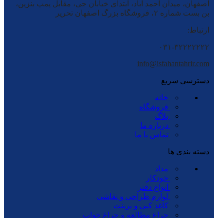
اصفهان، میدان احمد آباد، ابتدای خیابان جی، مقابل پمپ بنزین،
بن بست شماره ۲، فروشگاه بزرگ اصفهان تحریر
ارتباط:
۰۳۱-۳۲۲۲۲۲۲۲
info@isfahantahrir.com
دسترسی سریع
خانه
فروشگاه
بلاگ
درباره ما
تماس با ما
دسته بندی ها
مداد
خودکار
انواع دفتر
لوازم طراحی و نقاشی
کاغذ کپی و پرینت
چراغ مطالعه و چراغ خواب