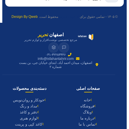
© ۱۴۰۵ - تمامی حقوق برای
اصفهان تحریر
محفوظ است.
Design By Qweb
اصفهان
تحریر
مرجع تخصصی نوشت‌افزار و لوازم تحریر
۰۳۱-۳۲۲۸۳۴۴۶
info@isfahantahrir.com
اصفهان، میدان احمد آباد، ابتدای خیابان جی، بن بست
شماره ۲
صفحات اصلی
دسته‌بندی محصولات
خانه
خودکار و روان‌نویس
فروشگاه
مداد و رنگ
وبلاگ
دفتر و کاغذ
درباره ما
لوازم هنری
تماس با ما
کاغذ کپی و پرینت