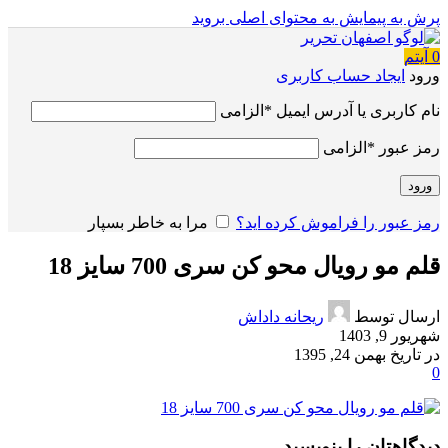
پرش به پیمایش
به محتوای اصلی بروید
0
آیتم
ورود
ایجاد حساب کاربری
نام کاربری یا آدرس ایمیل
*
الزامی
رمز عبور
*
الزامی
ورود
رمز عبور را فراموش کرده اید؟
مرا به خاطر بسپار
قلم مو رویال محو کن سری 700 سایز 18
ارسال توسط
ریحانه داداش
شهریور 9, 1403
در تاریخ بهمن 24, 1395
0
دیدگاهتان را بنویسید