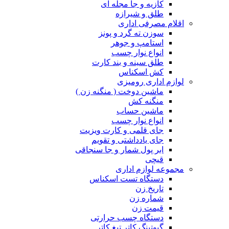
کازیه و جا مجله ای
طلق و شیرازه
اقلام مصرفی اداری
سوزن ته گرد و پونز
استامپ و جوهر
انواع نوار چسب
طلق سینه و بند کارت
کش اسکناس
لوازم اداری رومیزی
ماشین دوخت ( منگنه زن )
منگنه کش
ماشین حساب
انواع نوار چسب
جای قلمی و کارت ویزیت
جای یادداشتی و تقویم
ابر پول شمار و جا سنجاقی
قیچی
مجموعه لوازم اداری
دستگاه تست اسکناس
تاریخ زن
شماره زن
قیمت زن
دستگاه چسب حرارتی
گیوتینگ کاتر تیغ کاتر