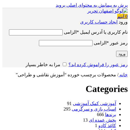
پرش به پیمایش
به محتوای اصلی بروید
0
آیتم
ورود
ایجاد حساب کاربری
نام کاربری یا آدرس ایمیل
*
الزامی
رمز عبور
*
الزامی
ورود
رمز عبور را فراموش کرده اید؟
مرا به خاطر بسپار
خانه
/
محصولات برچسب خورده “آموزش نقاشی و طراحی”
Categories
آموزشی کمک آموزشی
91
اسباب بازی و سرگرمی
295
برندها
666
پخش عمده ای
13
کاغذ کادو
1