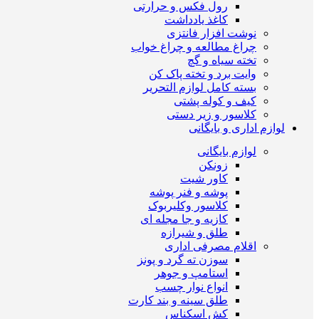
رول فکس و حرارتی
کاغذ یادداشت
نوشت افزار فانتزی
چراغ مطالعه و چراغ خواب
تخته سیاه و گچ
وایت برد و تخته پاک کن
بسته کامل لوازم التحریر
کیف و کوله پشتی
کلاسور و زیر دستی
لوازم اداری و بایگانی
لوازم بایگانی
زونکن
کاور شیت
پوشه و فنر پوشه
کلاسور وکلیربوک
کازیه و جا مجله ای
طلق و شیرازه
اقلام مصرفی اداری
سوزن ته گرد و پونز
استامپ و جوهر
انواع نوار چسب
طلق سینه و بند کارت
کش اسکناس