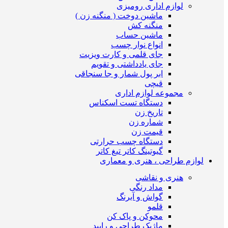
لوازم اداری رومیزی
ماشین دوخت ( منگنه زن )
منگنه کش
ماشین حساب
انواع نوار چسب
جای قلمی و کارت ویزیت
جای یادداشتی و تقویم
ابر پول شمار و جا سنجاقی
قیچی
مجموعه لوازم اداری
دستگاه تست اسکناس
تاریخ زن
شماره زن
قیمت زن
دستگاه چسب حرارتی
گیوتینگ کاتر تیغ کاتر
لوازم طراحی ، هنری و معماری
هنری و نقاشی
مداد رنگی
گواش و آبرنگ
قلمو
محوکن و پاک کن
ماژیک طراحی و راپید