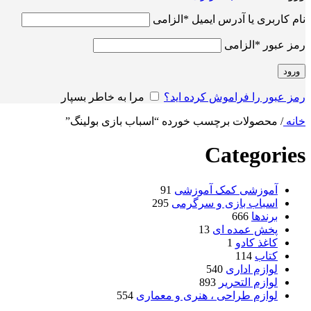
نام کاربری یا آدرس ایمیل
*
الزامی
رمز عبور
*
الزامی
ورود
رمز عبور را فراموش کرده اید؟
مرا به خاطر بسپار
خانه
/
محصولات برچسب خورده “اسباب بازی بولینگ”
Categories
آموزشی کمک آموزشی
91
اسباب بازی و سرگرمی
295
برندها
666
پخش عمده ای
13
کاغذ کادو
1
کتاب
114
لوازم اداری
540
لوازم التحریر
893
لوازم طراحی ، هنری و معماری
554