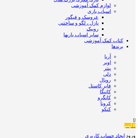
لوازم کمک آموزشی
اسباب بازی
عروسک و فیگور
پازل ، لگو و ساختنی
روبیک
سایر اسباب بازیها
کتاب کمک آموزشی
برندها
آریا
اونر
پنتر
دلی
رویال
فابر کاستل
کاتیگا
کانگرو
کرونا
کنکو
0
0
آیتم
ورود
ایجاد حساب کاربری