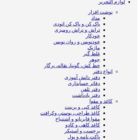
لوازم التحریر
نوشت افزار
مداد
پاک کن و پاک کن اتودی
تراش و تراش رومیزی
خودکار
خودنویس و روان نویس
ماژیک
غلط گیر
جوهر
خط کش، گونیا، نقاله، پرگار
انواع دفتر
دفتر دانش آموزی
دفاتر حسابداری
دفتر تلفن
دفتر یادداشت
کاغذ و مقوا
کاغذ کپی و پرینت
کاغذ طراحی، پوستی وکرافت
مقوا فابریانو و اشتنباخ
کاغذ کاهی و کادو
برچسب و استیکر
پاکت نامه و پول