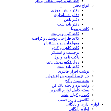
خط کش، گونیا، نقاله، پرگار
انواع دفتر
دفتر دانش آموزی
دفاتر حسابداری
دفتر تلفن
دفتر یادداشت
کاغذ و مقوا
کاغذ کپی و پرینت
کاغذ طراحی، پوستی وکرافت
مقوا فابریانو و اشتنباخ
کاغذ کاهی و کادو
برچسب و استیکر
پاکت نامه و پول
رول فکس و حرارتی
کاغذ یادداشت
نوشت افزار فانتزی
چراغ مطالعه و چراغ خواب
تخته سیاه و گچ
وایت برد و تخته پاک کن
بسته کامل لوازم التحریر
کیف و کوله پشتی
کلاسور و زیر دستی
لوازم اداری و بایگانی
لوازم بایگانی