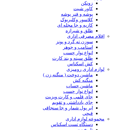
زونکن
کاور شیت
پوشه و فنر پوشه
کلاسور وکلیربوک
کازیه و جا مجله ای
طلق و شیرازه
اقلام مصرفی اداری
سوزن ته گرد و پونز
استامپ و جوهر
انواع نوار چسب
طلق سینه و بند کارت
کش اسکناس
لوازم اداری رومیزی
ماشین دوخت ( منگنه زن )
منگنه کش
ماشین حساب
انواع نوار چسب
جای قلمی و کارت ویزیت
جای یادداشتی و تقویم
ابر پول شمار و جا سنجاقی
قیچی
مجموعه لوازم اداری
دستگاه تست اسکناس
تاریخ زن