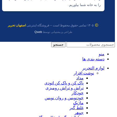
را به خانه شما بیاوریم.
۱۴۰۵ تمامی حقوق محفوظ است – فروشگاه اینترنتی
اصفهان تحریر
طراحی و پشتیبانی توسط
Qweb
جستجو
منو
دسته بندی ها
لوازم التحریر
نوشت افزار
مداد
پاک کن و پاک کن اتودی
تراش و تراش رومیزی
خودکار
خودنویس و روان نویس
ماژیک
غلط گیر
جوهر