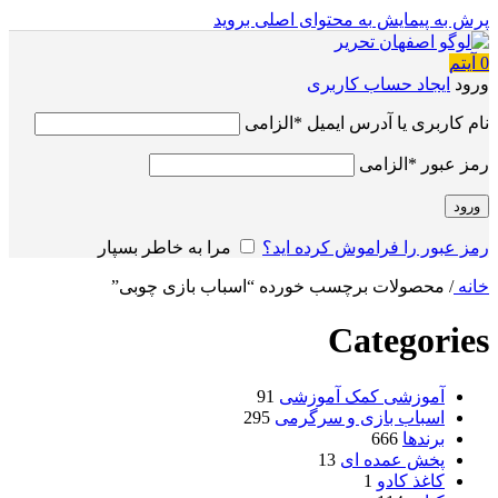
پرش به پیمایش
به محتوای اصلی بروید
0
آیتم
ورود
ایجاد حساب کاربری
نام کاربری یا آدرس ایمیل
*
الزامی
رمز عبور
*
الزامی
ورود
رمز عبور را فراموش کرده اید؟
مرا به خاطر بسپار
خانه
/
محصولات برچسب خورده “اسباب بازی چوبی”
Categories
آموزشی کمک آموزشی
91
اسباب بازی و سرگرمی
295
برندها
666
پخش عمده ای
13
کاغذ کادو
1