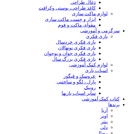
ذغال طراحی
کاغذ طراحی، پوستی وکرافت
لوازم ماکت سازی
ابزار و چسب ماکت سازی
مقوای ماکت و فوم
سرگرمی و آموزشی
بازی فکری
بازی فکری خردسال
بازی فکری نونهالان
بازی فکری جوان و نوجوان
بازی فکری بزرگ سال
لوازم کمک آموزشی
اسباب بازی
عروسک و فیگور
پازل ، لگو و ساختنی
روبیک
سایر اسباب بازیها
کتاب کمک آموزشی
برندها
آریا
اونر
پنتر
دلی
رویال