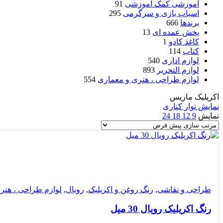
آموزشی کمک آموزشی
91
اسباب بازی و سرگرمی
295
برندها
666
پخش عمده ای
13
کاغذ کادو
1
کتاب
114
لوازم اداری
540
لوازم التحریر
893
لوازم طراحی ، هنری و معماری
554
اکریلیک ماریس
نمایش نوار کناری
نمایش
9
12
18
24
مقایسه
مشاهده سریع
افزودن به علاقه مندی
طراحی و نقاشی
,
رنگ روغن و اکریلیک
,
رویال
,
لوازم طراحی ، هنر
رنگ اکریلیک رویال 30 میل