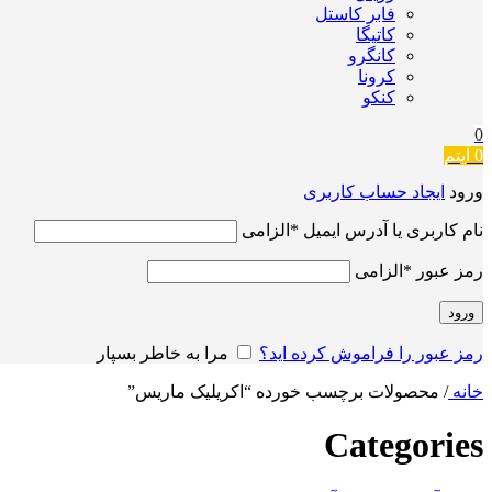
فابر کاستل
کاتیگا
کانگرو
کرونا
کنکو
0
0
آیتم
ورود
ایجاد حساب کاربری
نام کاربری یا آدرس ایمیل
*
الزامی
رمز عبور
*
الزامی
ورود
رمز عبور را فراموش کرده اید؟
مرا به خاطر بسپار
خانه
/
محصولات برچسب خورده “اکریلیک ماریس”
Categories