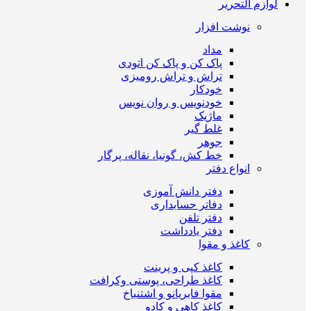
لوازم التحریر
نوشت افزار
مداد
پاک کن و پاک کن اتودی
تراش و تراش رومیزی
خودکار
خودنویس و روان نویس
ماژیک
غلط گیر
جوهر
خط کش، گونیا، نقاله، پرگار
انواع دفتر
دفتر دانش آموزی
دفاتر حسابداری
دفتر تلفن
دفتر یادداشت
کاغذ و مقوا
کاغذ کپی و پرینت
کاغذ طراحی، پوستی وکرافت
مقوا فابریانو و اشتنباخ
کاغذ کاهی و کادو