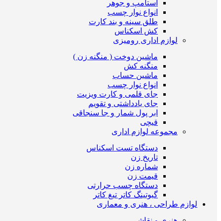
استامپ و جوهر
انواع نوار چسب
طلق سینه و بند کارت
کش اسکناس
لوازم اداری رومیزی
ماشین دوخت ( منگنه زن )
منگنه کش
ماشین حساب
انواع نوار چسب
جای قلمی و کارت ویزیت
جای یادداشتی و تقویم
ابر پول شمار و جا سنجاقی
قیچی
مجموعه لوازم اداری
دستگاه تست اسکناس
تاریخ زن
شماره زن
قیمت زن
دستگاه چسب حرارتی
گیوتینگ کاتر تیغ کاتر
لوازم طراحی ، هنری و معماری
هنری و نقاشی