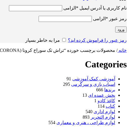
نام کاربری یا آدرس ایمیل
*
الزامی
رمز عبور
*
الزامی
ورود
رمز عبور را فراموش کرده اید؟
مرا به خاطر بسپار
خانه
/
محصولات برچسب خورده “تراش تک سوراخ کرونا (CORONA)”
Categories
آموزشی کمک آموزشی
91
اسباب بازی و سرگرمی
295
برندها
666
پخش عمده ای
13
کاغذ کادو
1
کتاب
114
لوازم اداری
540
لوازم التحریر
893
لوازم طراحی ، هنری و معماری
554