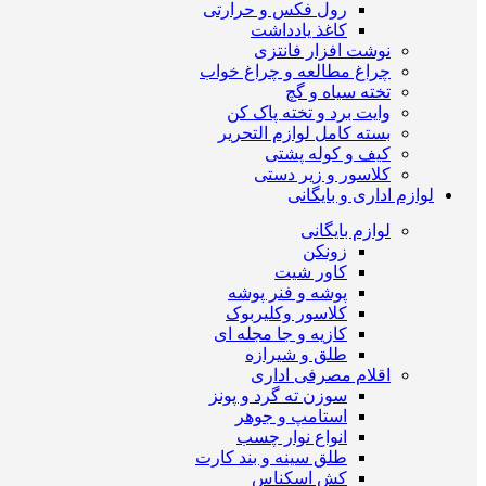
رول فکس و حرارتی
کاغذ یادداشت
نوشت افزار فانتزی
چراغ مطالعه و چراغ خواب
تخته سیاه و گچ
وایت برد و تخته پاک کن
بسته کامل لوازم التحریر
کیف و کوله پشتی
کلاسور و زیر دستی
لوازم اداری و بایگانی
لوازم بایگانی
زونکن
کاور شیت
پوشه و فنر پوشه
کلاسور وکلیربوک
کازیه و جا مجله ای
طلق و شیرازه
اقلام مصرفی اداری
سوزن ته گرد و پونز
استامپ و جوهر
انواع نوار چسب
طلق سینه و بند کارت
کش اسکناس