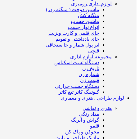
لوازم اداری رومیزی
ماشین دوخت ( منگنه زن )
منگنه کش
ماشین حساب
انواع نوار چسب
جای قلمی و کارت ویزیت
جای یادداشتی و تقویم
ابر پول شمار و جا سنجاقی
قیچی
مجموعه لوازم اداری
دستگاه تست اسکناس
تاریخ زن
شماره زن
قیمت زن
دستگاه چسب حرارتی
گیوتینگ کاتر تیغ کاتر
لوازم طراحی ، هنری و معماری
هنری و نقاشی
مداد رنگی
گواش و آبرنگ
قلمو
محوکن و پاک کن
ماژیک طراحی و راپید