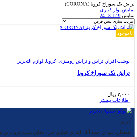
تراش تک سوراخ کرونا (CORONA)
نمایش نوار کناری
نمایش
9
12
18
24
ناموجود
مقایسه
مشاهده سریع
افزودن به علاقه مندی
نوشت افزار
,
تراش و تراش رومیزی
,
کرونا
,
لوازم التحریر
تراش تک سوراخ کرونا
۲,۰۰۰
ریال
اطلاعات بیشتر
آدرس:
اصفهان، میدان احمد آباد، ابتدای خیابان جی، مقابل پمپ بنزین، بن بست شماره ۲، فروشگاه بز