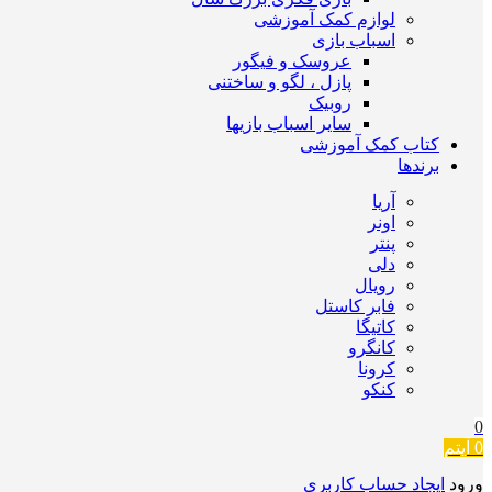
لوازم کمک آموزشی
اسباب بازی
عروسک و فیگور
پازل ، لگو و ساختنی
روبیک
سایر اسباب بازیها
کتاب کمک آموزشی
برندها
آریا
اونر
پنتر
دلی
رویال
فابر کاستل
کاتیگا
کانگرو
کرونا
کنکو
0
0
آیتم
ورود
ایجاد حساب کاربری