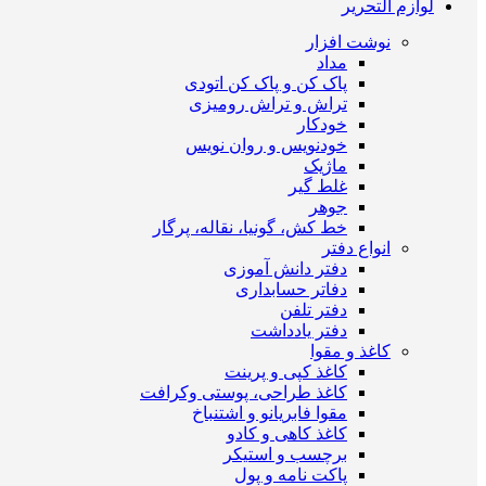
لوازم التحریر
نوشت افزار
مداد
پاک کن و پاک کن اتودی
تراش و تراش رومیزی
خودکار
خودنویس و روان نویس
ماژیک
غلط گیر
جوهر
خط کش، گونیا، نقاله، پرگار
انواع دفتر
دفتر دانش آموزی
دفاتر حسابداری
دفتر تلفن
دفتر یادداشت
کاغذ و مقوا
کاغذ کپی و پرینت
کاغذ طراحی، پوستی وکرافت
مقوا فابریانو و اشتنباخ
کاغذ کاهی و کادو
برچسب و استیکر
پاکت نامه و پول