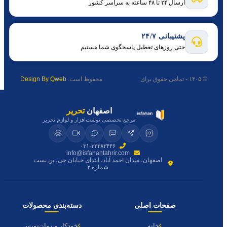
ارسال ۲۴ تا ۴۸ ساعته به سراسر کشور
پشتیبانی ۲۴/۷
حتی روزهای تعطیل پاسخگوی شما هستیم
© ۱۴۰۵ - تمامی حقوق برای
اصفهان تحریر
محفوظ است.
Design By Qweb
اصفهان
تحریر
مرجع تخصصی نوشت‌افزار و لوازم تحریر
۰۳۱-۳۲۲۸۳۴۴۶
info@isfahantahrir.com
اصفهان، میدان احمد آباد، ابتدای خیابان جی، بن بست
شماره ۲
صفحات اصلی
دسته‌بندی محصولات
خانه
خودکار و روان‌نویس