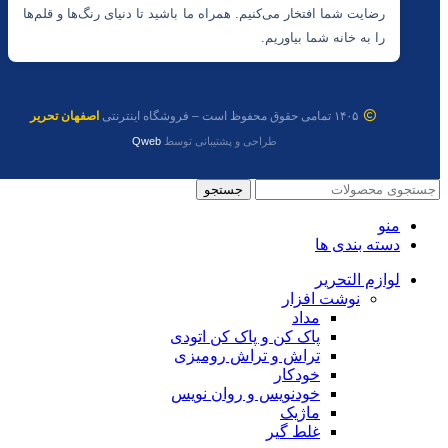
رضایت شما افتخار می‌کنیم. همراه ما باشید تا دنیای رنگ‌ها و قلم‌ها
را به خانه شما بیاوریم.
۱۴۰۵ تمامی حقوق محفوظ است – فروشگاه اینترنتی
اصفهان تحریر
طراحی و پشتیبانی توسط
Qweb
جستجو
منو
دسته بندی ها
لوازم التحریر
نوشت افزار
مداد
پاک کن و پاک کن اتودی
تراش و تراش رومیزی
خودکار
خودنویس و روان نویس
ماژیک
غلط گیر