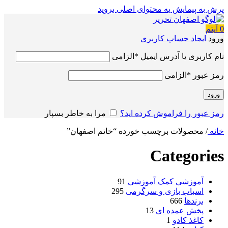
پرش به پیمایش
به محتوای اصلی بروید
0
آیتم
ورود
ایجاد حساب کاربری
نام کاربری یا آدرس ایمیل
*
الزامی
رمز عبور
*
الزامی
ورود
رمز عبور را فراموش کرده اید؟
مرا به خاطر بسپار
خانه
/
محصولات برچسب خورده “خاتم اصفهان”
Categories
آموزشی کمک آموزشی
91
اسباب بازی و سرگرمی
295
برندها
666
پخش عمده ای
13
کاغذ کادو
1