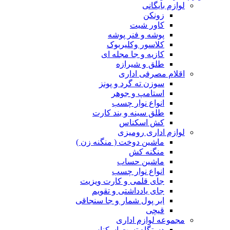
لوازم بایگانی
زونکن
کاور شیت
پوشه و فنر پوشه
کلاسور وکلیربوک
کازیه و جا مجله ای
طلق و شیرازه
اقلام مصرفی اداری
سوزن ته گرد و پونز
استامپ و جوهر
انواع نوار چسب
طلق سینه و بند کارت
کش اسکناس
لوازم اداری رومیزی
ماشین دوخت ( منگنه زن )
منگنه کش
ماشین حساب
انواع نوار چسب
جای قلمی و کارت ویزیت
جای یادداشتی و تقویم
ابر پول شمار و جا سنجاقی
قیچی
مجموعه لوازم اداری
دستگاه تست اسکناس