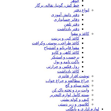
جوهر
خط کش، گونیا، نقاله، پرگار
انواع دفتر
دفتر دانش آموزی
دفاتر حسابداری
دفتر تلفن
دفتر یادداشت
کاغذ و مقوا
کاغذ کپی و پرینت
کاغذ طراحی، پوستی وکرافت
مقوا فابریانو و اشتنباخ
کاغذ کاهی و کادو
برچسب و استیکر
پاکت نامه و پول
رول فکس و حرارتی
کاغذ یادداشت
نوشت افزار فانتزی
چراغ مطالعه و چراغ خواب
تخته سیاه و گچ
وایت برد و تخته پاک کن
بسته کامل لوازم التحریر
کیف و کوله پشتی
کلاسور و زیر دستی
لوازم اداری و بایگانی