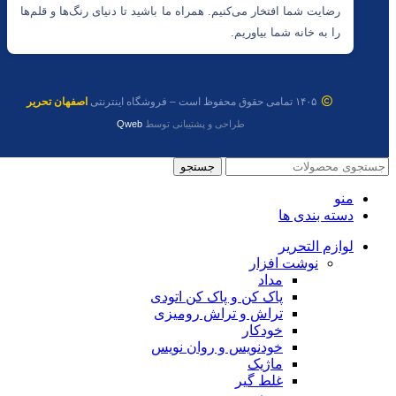
رضایت شما افتخار می‌کنیم. همراه ما باشید تا دنیای رنگ‌ها و قلم‌ها
را به خانه شما بیاوریم.
۱۴۰۵ تمامی حقوق محفوظ است – فروشگاه اینترنتی
اصفهان تحریر
طراحی و پشتیبانی توسط
Qweb
جستجو
منو
دسته بندی ها
لوازم التحریر
نوشت افزار
مداد
پاک کن و پاک کن اتودی
تراش و تراش رومیزی
خودکار
خودنویس و روان نویس
ماژیک
غلط گیر