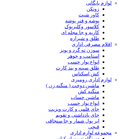
لوازم بایگانی
زونکن
کاور شیت
پوشه و فنر پوشه
کلاسور وکلیربوک
کازیه و جا مجله ای
طلق و شیرازه
اقلام مصرفی اداری
سوزن ته گرد و پونز
استامپ و جوهر
انواع نوار چسب
طلق سینه و بند کارت
کش اسکناس
لوازم اداری رومیزی
ماشین دوخت ( منگنه زن )
منگنه کش
ماشین حساب
انواع نوار چسب
جای قلمی و کارت ویزیت
جای یادداشتی و تقویم
ابر پول شمار و جا سنجاقی
قیچی
مجموعه لوازم اداری
دستگاه تست اسکناس