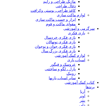
ماژیک طراحی و راپید
ذغال طراحی
کاغذ طراحی، پوستی وکرافت
لوازم ماکت سازی
ابزار و چسب ماکت سازی
مقوای ماکت و فوم
سرگرمی و آموزشی
بازی فکری
بازی فکری خردسال
بازی فکری نونهالان
بازی فکری جوان و نوجوان
بازی فکری بزرگ سال
لوازم کمک آموزشی
اسباب بازی
عروسک و فیگور
پازل ، لگو و ساختنی
روبیک
سایر اسباب بازیها
کتاب کمک آموزشی
برندها
آریا
اونر
پنتر
دلی