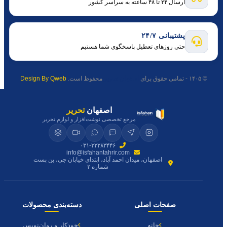
ارسال ۲۴ تا ۴۸ ساعته به سراسر کشور
پشتیبانی ۲۴/۷
حتی روزهای تعطیل پاسخگوی شما هستیم
© ۱۴۰۵ - تمامی حقوق برای
اصفهان تحریر
محفوظ است.
Design By Qweb
اصفهان
تحریر
مرجع تخصصی نوشت‌افزار و لوازم تحریر
۰۳۱-۳۲۲۸۳۴۴۶
info@isfahantahrir.com
اصفهان، میدان احمد آباد، ابتدای خیابان جی، بن بست
شماره ۲
صفحات اصلی
دسته‌بندی محصولات
خانه
خودکار و روان‌نویس