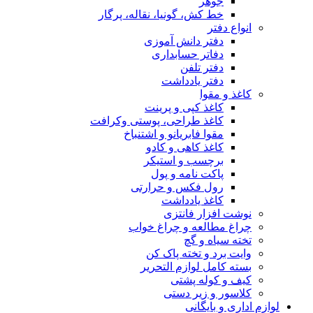
جوهر
خط کش، گونیا، نقاله، پرگار
انواع دفتر
دفتر دانش آموزی
دفاتر حسابداری
دفتر تلفن
دفتر یادداشت
کاغذ و مقوا
کاغذ کپی و پرینت
کاغذ طراحی، پوستی وکرافت
مقوا فابریانو و اشتنباخ
کاغذ کاهی و کادو
برچسب و استیکر
پاکت نامه و پول
رول فکس و حرارتی
کاغذ یادداشت
نوشت افزار فانتزی
چراغ مطالعه و چراغ خواب
تخته سیاه و گچ
وایت برد و تخته پاک کن
بسته کامل لوازم التحریر
کیف و کوله پشتی
کلاسور و زیر دستی
لوازم اداری و بایگانی