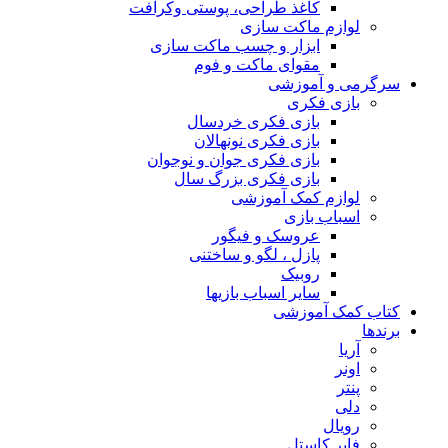
کاغذ طراحی، پوستی وکرافت
لوازم ماکت سازی
ابزار و چسب ماکت سازی
مقوای ماکت و فوم
سرگرمی و آموزشی
بازی فکری
بازی فکری خردسال
بازی فکری نونهالان
بازی فکری جوان و نوجوان
بازی فکری بزرگ سال
لوازم کمک آموزشی
اسباب بازی
عروسک و فیگور
پازل ، لگو و ساختنی
روبیک
سایر اسباب بازیها
کتاب کمک آموزشی
برندها
آریا
اونر
پنتر
دلی
رویال
فابر کاستل