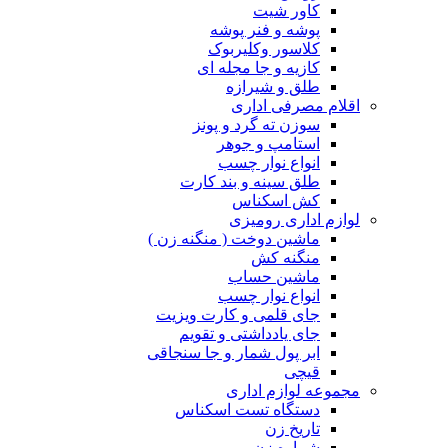
کاور شیت
پوشه و فنر پوشه
کلاسور وکلیربوک
کازیه و جا مجله ای
طلق و شیرازه
اقلام مصرفی اداری
سوزن ته گرد و پونز
استامپ و جوهر
انواع نوار چسب
طلق سینه و بند کارت
کش اسکناس
لوازم اداری رومیزی
ماشین دوخت ( منگنه زن )
منگنه کش
ماشین حساب
انواع نوار چسب
جای قلمی و کارت ویزیت
جای یادداشتی و تقویم
ابر پول شمار و جا سنجاقی
قیچی
مجموعه لوازم اداری
دستگاه تست اسکناس
تاریخ زن
شماره زن