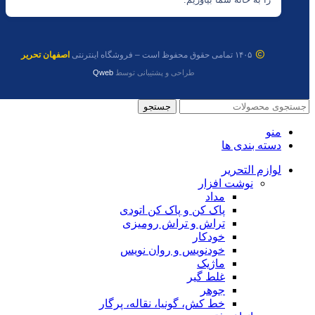
۱۴۰۵ تمامی حقوق محفوظ است – فروشگاه اینترنتی
اصفهان تحریر
طراحی و پشتیبانی توسط
Qweb
جستجو
منو
دسته بندی ها
لوازم التحریر
نوشت افزار
مداد
پاک کن و پاک کن اتودی
تراش و تراش رومیزی
خودکار
خودنویس و روان نویس
ماژیک
غلط گیر
جوهر
خط کش، گونیا، نقاله، پرگار