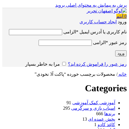
پرش به پیمایش
به محتوای اصلی بروید
0
آیتم
ورود
ایجاد حساب کاربری
نام کاربری یا آدرس ایمیل
*
الزامی
رمز عبور
*
الزامی
ورود
رمز عبور را فراموش کرده اید؟
مرا به خاطر بسپار
خانه
/
محصولات برچسب خورده “پاکت آ3 نخودی”
Categories
آموزشی کمک آموزشی
91
اسباب بازی و سرگرمی
295
برندها
666
پخش عمده ای
13
کاغذ کادو
1