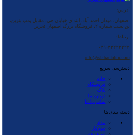
آدرس:
اصفهان، میدان احمد آباد، ابتدای خیابان جی، مقابل پمپ بنزین،
بن بست شماره ۲، فروشگاه بزرگ اصفهان تحریر
ارتباط:
۰۳۱-۳۲۲۲۲۲۲۲
info@isfahantahrir.com
دسترسی سریع
خانه
فروشگاه
بلاگ
درباره ما
تماس با ما
دسته بندی ها
مداد
خودکار
انواع دفتر