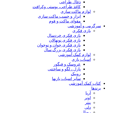
ذغال طراحی
کاغذ طراحی، پوستی وکرافت
لوازم ماکت سازی
ابزار و چسب ماکت سازی
مقوای ماکت و فوم
سرگرمی و آموزشی
بازی فکری
بازی فکری خردسال
بازی فکری نونهالان
بازی فکری جوان و نوجوان
بازی فکری بزرگ سال
لوازم کمک آموزشی
اسباب بازی
عروسک و فیگور
پازل ، لگو و ساختنی
روبیک
سایر اسباب بازیها
کتاب کمک آموزشی
برندها
آریا
اونر
پنتر
دلی
رویال