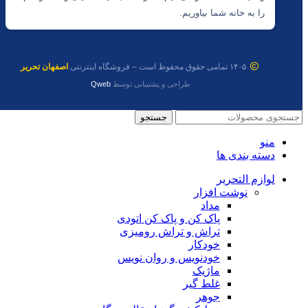
را به خانه شما بیاوریم.
۱۴۰۵ تمامی حقوق محفوظ است – فروشگاه اینترنتی
اصفهان تحریر
طراحی و پشتیبانی توسط
Qweb
جستجو
منو
دسته بندی ها
لوازم التحریر
نوشت افزار
مداد
پاک کن و پاک کن اتودی
تراش و تراش رومیزی
خودکار
خودنویس و روان نویس
ماژیک
غلط گیر
جوهر