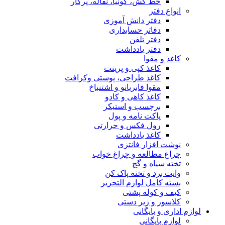
خط کش، گونیا، نقاله، پرگار
انواع دفتر
دفتر دانش آموزی
دفاتر حسابداری
دفتر تلفن
دفتر یادداشت
کاغذ و مقوا
کاغذ کپی و پرینت
کاغذ طراحی، پوستی وکرافت
مقوا فابریانو و اشتنباخ
کاغذ کاهی و کادو
برچسب و استیکر
پاکت نامه و پول
رول فکس و حرارتی
کاغذ یادداشت
نوشت افزار فانتزی
چراغ مطالعه و چراغ خواب
تخته سیاه و گچ
وایت برد و تخته پاک کن
بسته کامل لوازم التحریر
کیف و کوله پشتی
کلاسور و زیر دستی
لوازم اداری و بایگانی
لوازم بایگانی