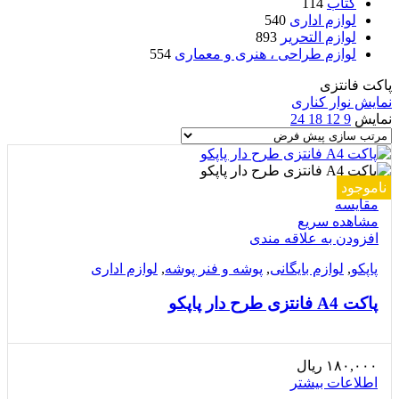
کتاب
114
لوازم اداری
540
لوازم التحریر
893
لوازم طراحی ، هنری و معماری
554
پاکت فانتزی
نمایش نوار کناری
نمایش
9
12
18
24
ناموجود
مقایسه
مشاهده سریع
افزودن به علاقه مندی
پاپکو
,
لوازم بایگانی
,
پوشه و فنر پوشه
,
لوازم اداری
پاکت A4 فانتزی طرح دار پاپکو
۱۸۰,۰۰۰
ریال
اطلاعات بیشتر