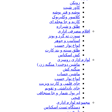
زونکن
کاور شیت
پوشه و فنر پوشه
کلاسور وکلیربوک
کازیه و جا مجله ای
طلق و شیرازه
اقلام مصرفی اداری
سوزن ته گرد و پونز
استامپ و جوهر
انواع نوار چسب
طلق سینه و بند کارت
کش اسکناس
لوازم اداری رومیزی
ماشین دوخت ( منگنه زن )
منگنه کش
ماشین حساب
انواع نوار چسب
جای قلمی و کارت ویزیت
جای یادداشتی و تقویم
ابر پول شمار و جا سنجاقی
قیچی
مجموعه لوازم اداری
دستگاه تست اسکناس
تاریخ زن