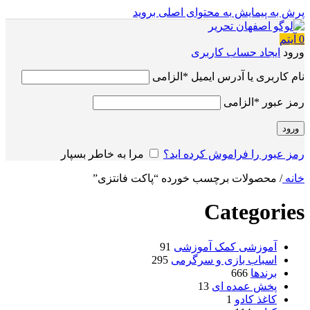
پرش به پیمایش
به محتوای اصلی بروید
0
آیتم
ورود
ایجاد حساب کاربری
نام کاربری یا آدرس ایمیل
*
الزامی
رمز عبور
*
الزامی
ورود
رمز عبور را فراموش کرده اید؟
مرا به خاطر بسپار
خانه
/
محصولات برچسب خورده “پاکت فانتزی”
Categories
آموزشی کمک آموزشی
91
اسباب بازی و سرگرمی
295
برندها
666
پخش عمده ای
13
کاغذ کادو
1