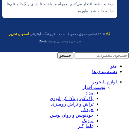
رضایت شما افتخار می‌کنیم. همراه ما باشید تا دنیای رنگ‌ها و قلم‌ها
را به خانه شما بیاوریم.
۱۴۰۵ تمامی حقوق محفوظ است – فروشگاه اینترنتی
اصفهان تحریر
طراحی و پشتیبانی توسط
Qweb
جستجو
منو
دسته بندی ها
لوازم التحریر
نوشت افزار
مداد
پاک کن و پاک کن اتودی
تراش و تراش رومیزی
خودکار
خودنویس و روان نویس
ماژیک
غلط گیر