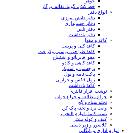
جوهر
خط کش، گونیا، نقاله، پرگار
انواع دفتر
دفتر دانش آموزی
دفاتر حسابداری
دفتر تلفن
دفتر یادداشت
کاغذ و مقوا
کاغذ کپی و پرینت
کاغذ طراحی، پوستی وکرافت
مقوا فابریانو و اشتنباخ
کاغذ کاهی و کادو
برچسب و استیکر
پاکت نامه و پول
رول فکس و حرارتی
کاغذ یادداشت
نوشت افزار فانتزی
چراغ مطالعه و چراغ خواب
تخته سیاه و گچ
وایت برد و تخته پاک کن
بسته کامل لوازم التحریر
کیف و کوله پشتی
کلاسور و زیر دستی
لوازم اداری و بایگانی