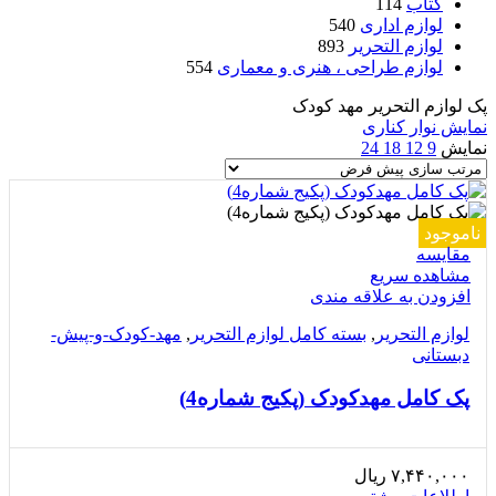
کتاب
114
لوازم اداری
540
لوازم التحریر
893
لوازم طراحی ، هنری و معماری
554
پک لوازم التحریر مهد کودک
نمایش نوار کناری
نمایش
9
12
18
24
ناموجود
مقایسه
مشاهده سریع
افزودن به علاقه مندی
لوازم التحریر
,
بسته کامل لوازم التحریر
,
مهد-کودک-و-پیش-
دبستانی
پک کامل مهدکودک (پکیج شماره4)
۷,۴۴۰,۰۰۰
ریال