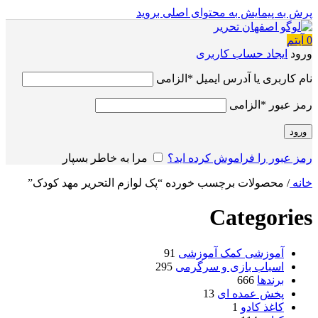
پرش به پیمایش
به محتوای اصلی بروید
0
آیتم
ورود
ایجاد حساب کاربری
نام کاربری یا آدرس ایمیل
*
الزامی
رمز عبور
*
الزامی
ورود
رمز عبور را فراموش کرده اید؟
مرا به خاطر بسپار
خانه
/
محصولات برچسب خورده “پک لوازم التحریر مهد کودک”
Categories
آموزشی کمک آموزشی
91
اسباب بازی و سرگرمی
295
برندها
666
پخش عمده ای
13
کاغذ کادو
1