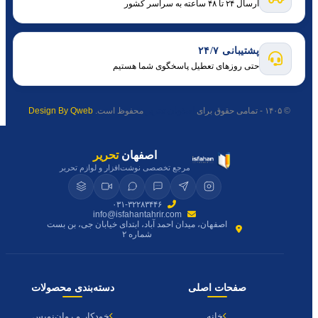
ارسال ۲۴ تا ۴۸ ساعته به سراسر کشور
پشتیبانی ۲۴/۷
حتی روزهای تعطیل پاسخگوی شما هستیم
© ۱۴۰۵ - تمامی حقوق برای
اصفهان تحریر
محفوظ است.
Design By Qweb
اصفهان
تحریر
مرجع تخصصی نوشت‌افزار و لوازم تحریر
۰۳۱-۳۲۲۸۳۴۴۶
info@isfahantahrir.com
اصفهان، میدان احمد آباد، ابتدای خیابان جی، بن بست
شماره ۲
صفحات اصلی
دسته‌بندی محصولات
خانه
خودکار و روان‌نویس