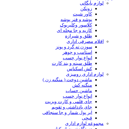
لوازم بایگانی
زونکن
کاور شیت
پوشه و فنر پوشه
کلاسور وکلیربوک
کازیه و جا مجله ای
طلق و شیرازه
اقلام مصرفی اداری
سوزن ته گرد و پونز
استامپ و جوهر
انواع نوار چسب
طلق سینه و بند کارت
کش اسکناس
لوازم اداری رومیزی
ماشین دوخت ( منگنه زن )
منگنه کش
ماشین حساب
انواع نوار چسب
جای قلمی و کارت ویزیت
جای یادداشتی و تقویم
ابر پول شمار و جا سنجاقی
قیچی
مجموعه لوازم اداری
دستگاه تست اسکناس