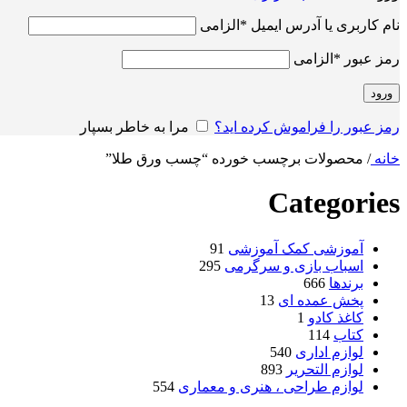
نام کاربری یا آدرس ایمیل
*
الزامی
رمز عبور
*
الزامی
ورود
رمز عبور را فراموش کرده اید؟
مرا به خاطر بسپار
خانه
/
محصولات برچسب خورده “چسب ورق طلا”
Categories
آموزشی کمک آموزشی
91
اسباب بازی و سرگرمی
295
برندها
666
پخش عمده ای
13
کاغذ کادو
1
کتاب
114
لوازم اداری
540
لوازم التحریر
893
لوازم طراحی ، هنری و معماری
554