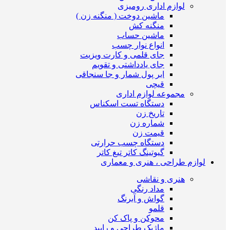
لوازم اداری رومیزی
ماشین دوخت ( منگنه زن )
منگنه کش
ماشین حساب
انواع نوار چسب
جای قلمی و کارت ویزیت
جای یادداشتی و تقویم
ابر پول شمار و جا سنجاقی
قیچی
مجموعه لوازم اداری
دستگاه تست اسکناس
تاریخ زن
شماره زن
قیمت زن
دستگاه چسب حرارتی
گیوتینگ کاتر تیغ کاتر
لوازم طراحی ، هنری و معماری
هنری و نقاشی
مداد رنگی
گواش و آبرنگ
قلمو
محوکن و پاک کن
ماژیک طراحی و راپید