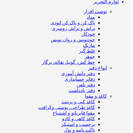
لوازم التحریر
نوشت افزار
مداد
پاک کن و پاک کن اتودی
تراش و تراش رومیزی
خودکار
خودنویس و روان نویس
ماژیک
غلط گیر
جوهر
خط کش، گونیا، نقاله، پرگار
انواع دفتر
دفتر دانش آموزی
دفاتر حسابداری
دفتر تلفن
دفتر یادداشت
کاغذ و مقوا
کاغذ کپی و پرینت
کاغذ طراحی، پوستی وکرافت
مقوا فابریانو و اشتنباخ
کاغذ کاهی و کادو
برچسب و استیکر
پاکت نامه و پول