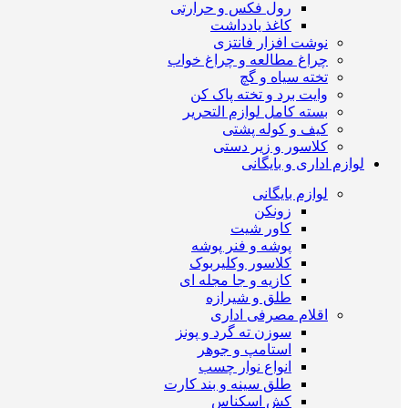
رول فکس و حرارتی
کاغذ یادداشت
نوشت افزار فانتزی
چراغ مطالعه و چراغ خواب
تخته سیاه و گچ
وایت برد و تخته پاک کن
بسته کامل لوازم التحریر
کیف و کوله پشتی
کلاسور و زیر دستی
لوازم اداری و بایگانی
لوازم بایگانی
زونکن
کاور شیت
پوشه و فنر پوشه
کلاسور وکلیربوک
کازیه و جا مجله ای
طلق و شیرازه
اقلام مصرفی اداری
سوزن ته گرد و پونز
استامپ و جوهر
انواع نوار چسب
طلق سینه و بند کارت
کش اسکناس