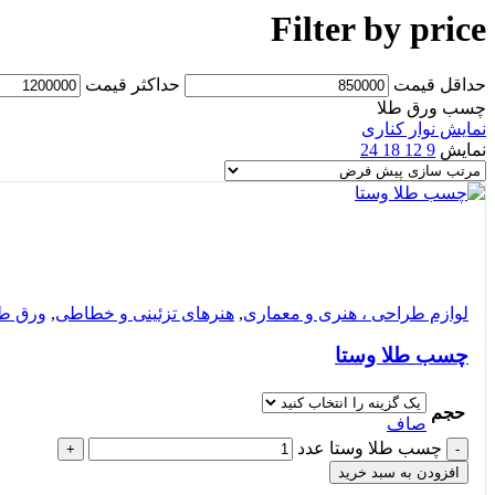
Filter by price
حداقل قیمت
حداكثر قيمت
چسب ورق طلا
نمایش نوار کناری
نمایش
9
12
18
24
مقایسه
مشاهده سریع
افزودن به علاقه مندی
لوازم طراحی ، هنری و معماری
,
هنرهای تزئینی و خطاطی
,
ورق طل
چسب طلا وستا
حجم
صاف
چسب طلا وستا عدد
+
-
افزودن به سبد خرید