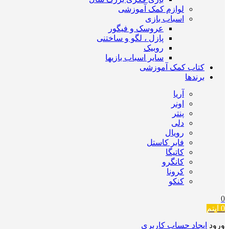
لوازم کمک آموزشی
اسباب بازی
عروسک و فیگور
پازل ، لگو و ساختنی
روبیک
سایر اسباب بازیها
کتاب کمک آموزشی
برندها
آریا
اونر
پنتر
دلی
رویال
فابر کاستل
کاتیگا
کانگرو
کرونا
کنکو
0
0
آیتم
ورود
ایجاد حساب کاربری