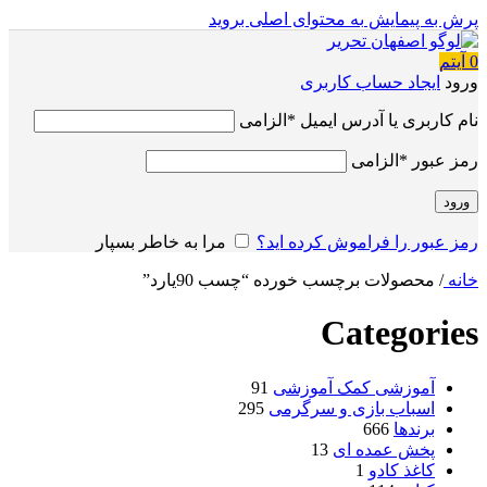
پرش به پیمایش
به محتوای اصلی بروید
0
آیتم
ورود
ایجاد حساب کاربری
نام کاربری یا آدرس ایمیل
*
الزامی
رمز عبور
*
الزامی
ورود
رمز عبور را فراموش کرده اید؟
مرا به خاطر بسپار
خانه
/
محصولات برچسب خورده “چسب 90یارد”
Categories
آموزشی کمک آموزشی
91
اسباب بازی و سرگرمی
295
برندها
666
پخش عمده ای
13
کاغذ کادو
1