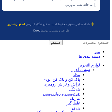
را به خانه شما بیاوریم.
۱۴۰۵ تمامی حقوق محفوظ است – فروشگاه اینترنتی
اصفهان تحریر
طراحی و پشتیبانی توسط
Qweb
جستجو
منو
دسته بندی ها
لوازم التحریر
نوشت افزار
مداد
پاک کن و پاک کن اتودی
تراش و تراش رومیزی
خودکار
خودنویس و روان نویس
ماژیک
غلط گیر
جوهر