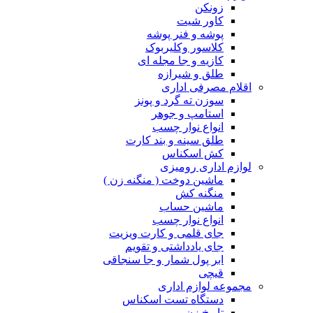
زونکن
کاور شیت
پوشه و فنر پوشه
کلاسور وکلیربوک
کازیه و جا مجله ای
طلق و شیرازه
اقلام مصرفی اداری
سوزن ته گرد و پونز
استامپ و جوهر
انواع نوار چسب
طلق سینه و بند کارت
کش اسکناس
لوازم اداری رومیزی
ماشین دوخت ( منگنه زن )
منگنه کش
ماشین حساب
انواع نوار چسب
جای قلمی و کارت ویزیت
جای یادداشتی و تقویم
ابر پول شمار و جا سنجاقی
قیچی
مجموعه لوازم اداری
دستگاه تست اسکناس
تاریخ زن