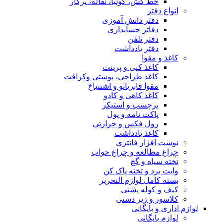
خط کش، گونیا، نقاله، پرگار
انواع دفتر
دفتر دانش آموزی
دفاتر حسابداری
دفتر تلفن
دفتر یادداشت
کاغذ و مقوا
کاغذ کپی و پرینت
کاغذ طراحی، پوستی وکرافت
مقوا فابریانو و اشتنباخ
کاغذ کاهی و کادو
برچسب و استیکر
پاکت نامه و پول
رول فکس و حرارتی
کاغذ یادداشت
نوشت افزار فانتزی
چراغ مطالعه و چراغ خواب
تخته سیاه و گچ
وایت برد و تخته پاک کن
بسته کامل لوازم التحریر
کیف و کوله پشتی
کلاسور و زیر دستی
لوازم اداری و بایگانی
لوازم بایگانی