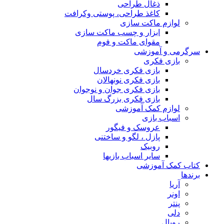
ذغال طراحی
کاغذ طراحی، پوستی وکرافت
لوازم ماکت سازی
ابزار و چسب ماکت سازی
مقوای ماکت و فوم
سرگرمی و آموزشی
بازی فکری
بازی فکری خردسال
بازی فکری نونهالان
بازی فکری جوان و نوجوان
بازی فکری بزرگ سال
لوازم کمک آموزشی
اسباب بازی
عروسک و فیگور
پازل ، لگو و ساختنی
روبیک
سایر اسباب بازیها
کتاب کمک آموزشی
برندها
آریا
اونر
پنتر
دلی
رویال