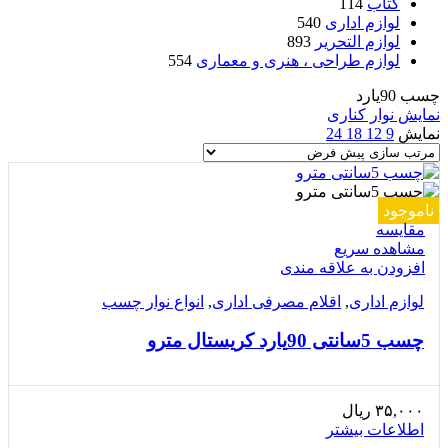
کتاب
114
لوازم اداری
540
لوازم التحریر
893
لوازم طراحی ، هنری و معماری
554
چسب 90یارد
نمایش نوار کناری
نمایش
9
12
18
24
ناموجود
مقایسه
مشاهده سریع
افزودن به علاقه مندی
لوازم اداری
,
اقلام مصرفی اداری
,
انواع نوار چسب
چسب 5سانتی 90یارد کریستال مترو
۳۵,۰۰۰
ریال
اطلاعات بیشتر