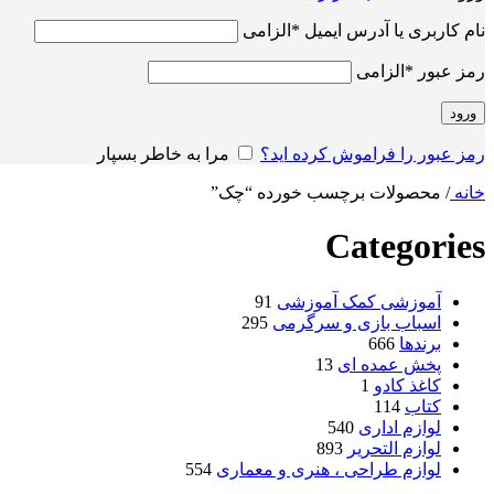
نام کاربری یا آدرس ایمیل
*
الزامی
رمز عبور
*
الزامی
ورود
رمز عبور را فراموش کرده اید؟
مرا به خاطر بسپار
خانه
/
محصولات برچسب خورده “چک”
Categories
آموزشی کمک آموزشی
91
اسباب بازی و سرگرمی
295
برندها
666
پخش عمده ای
13
کاغذ کادو
1
کتاب
114
لوازم اداری
540
لوازم التحریر
893
لوازم طراحی ، هنری و معماری
554