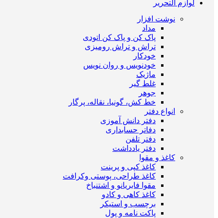
لوازم التحریر
نوشت افزار
مداد
پاک کن و پاک کن اتودی
تراش و تراش رومیزی
خودکار
خودنویس و روان نویس
ماژیک
غلط گیر
جوهر
خط کش، گونیا، نقاله، پرگار
انواع دفتر
دفتر دانش آموزی
دفاتر حسابداری
دفتر تلفن
دفتر یادداشت
کاغذ و مقوا
کاغذ کپی و پرینت
کاغذ طراحی، پوستی وکرافت
مقوا فابریانو و اشتنباخ
کاغذ کاهی و کادو
برچسب و استیکر
پاکت نامه و پول