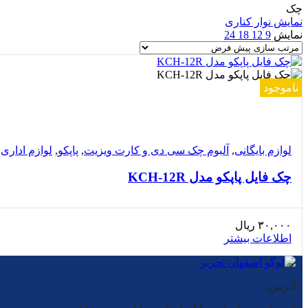
چک
نمایش نوار کناری
نمایش
9
12
18
24
ناموجود
مقایسه
مشاهده سریع
افزودن به علاقه مندی
لوازم بایگانی
,
آلبوم چک سی دی و کارت ویزیت
,
پاپکو
,
لوازم اداری
چک فایل پاپکو مدل KCH-12R
۳۰,۰۰۰
ریال
اطلاعات بیشتر
آدرس: