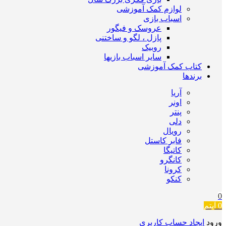
لوازم کمک آموزشی
اسباب بازی
عروسک و فیگور
پازل ، لگو و ساختنی
روبیک
سایر اسباب بازیها
کتاب کمک آموزشی
برندها
آریا
اونر
پنتر
دلی
رویال
فابر کاستل
کاتیگا
کانگرو
کرونا
کنکو
0
0
آیتم
ورود
ایجاد حساب کاربری