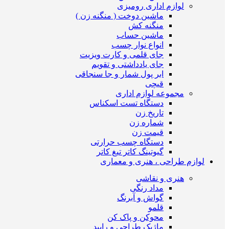
لوازم اداری رومیزی
ماشین دوخت ( منگنه زن )
منگنه کش
ماشین حساب
انواع نوار چسب
جای قلمی و کارت ویزیت
جای یادداشتی و تقویم
ابر پول شمار و جا سنجاقی
قیچی
مجموعه لوازم اداری
دستگاه تست اسکناس
تاریخ زن
شماره زن
قیمت زن
دستگاه چسب حرارتی
گیوتینگ کاتر تیغ کاتر
لوازم طراحی ، هنری و معماری
هنری و نقاشی
مداد رنگی
گواش و آبرنگ
قلمو
محوکن و پاک کن
ماژیک طراحی و راپید