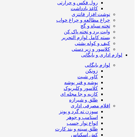
رول فکس و حرارتی
کاغذ یادداشت
نوشت افزار فانتزی
چراغ مطالعه و چراغ خواب
تخته سیاه و گچ
وایت برد و تخته پاک کن
بسته کامل لوازم التحریر
کیف و کوله پشتی
کلاسور و زیر دستی
لوازم اداری و بایگانی
لوازم بایگانی
زونکن
کاور شیت
پوشه و فنر پوشه
کلاسور وکلیربوک
کازیه و جا مجله ای
طلق و شیرازه
اقلام مصرفی اداری
سوزن ته گرد و پونز
استامپ و جوهر
انواع نوار چسب
طلق سینه و بند کارت
کش اسکناس