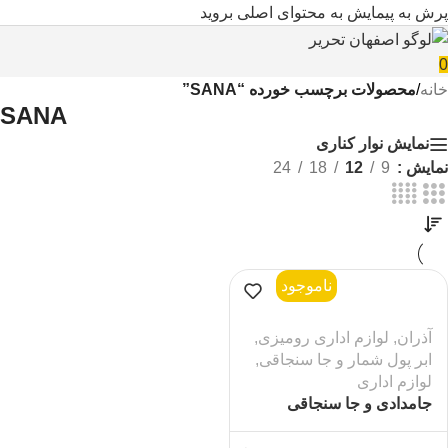
پرش به پیمایش
به محتوای اصلی بروید
0
خانه
/
محصولات برچسب خورده “SANA”
SANA
نمایش نوار کناری
نمایش
9
12
18
24
ناموجود
آذران
,
لوازم اداری رومیزی
,
ابر پول شمار و جا سنجاقی
,
لوازم اداری
جامدادی و جا سنجاقی
گردون سنا کد 316