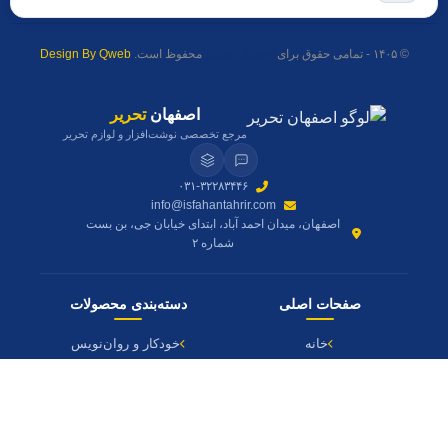
© ۱۴۰۵ - تمامی حقوق برای
اصفهان تحریر
محفوظ است.
Design By Qweb
اصفهان
تحریر
مرجع تخصصی نوشت‌افزار و لوازم تحریر
۰۳۱-۳۲۲۸۳۴۴۶
info@isfahantahrir.com
اصفهان، میدان احمد آباد، ابتدای خیابان جی، بن بست
شماره ۲
صفحات اصلی
دسته‌بندی محصولات
خانه
خودکار و روان‌نویس
فروشگاه
مداد و رنگ
وبلاگ
دفتر و کاغذ
درباره ما
لوازم هنری