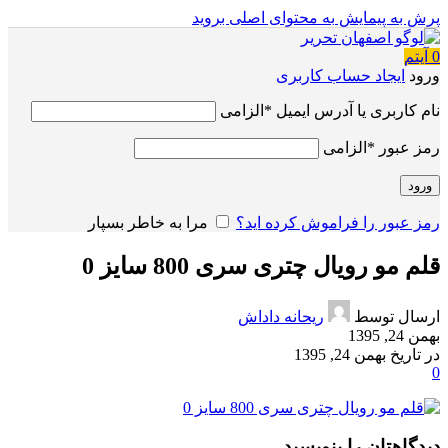
پرش به پیمایش
به محتوای اصلی بروید
0
آیتم
ورود
ایجاد حساب کاربری
نام کاربری یا آدرس ایمیل
*
الزامی
رمز عبور
*
الزامی
ورود
رمز عبور را فراموش کرده اید؟
مرا به خاطر بسپار
قلم مو رویال چتری سری 800 سایز 0
ارسال توسط
ریحانه داداش
بهمن 24, 1395
در تاریخ بهمن 24, 1395
0
دیدگاهتان را بنویسید