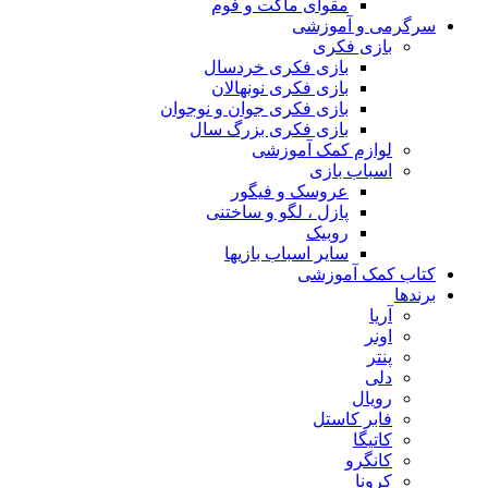
مقوای ماکت و فوم
سرگرمی و آموزشی
بازی فکری
بازی فکری خردسال
بازی فکری نونهالان
بازی فکری جوان و نوجوان
بازی فکری بزرگ سال
لوازم کمک آموزشی
اسباب بازی
عروسک و فیگور
پازل ، لگو و ساختنی
روبیک
سایر اسباب بازیها
کتاب کمک آموزشی
برندها
آریا
اونر
پنتر
دلی
رویال
فابر کاستل
کاتیگا
کانگرو
کرونا