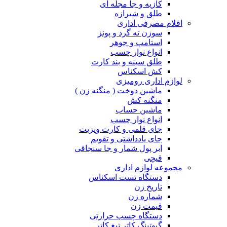
کازیه و جا مجله ای
طلق و شیرازه
اقلام مصرفی اداری
سوزن ته گرد و پونز
استامپ و جوهر
انواع نوار چسب
طلق سینه و بند کارت
کش اسکناس
لوازم اداری رومیزی
ماشین دوخت ( منگنه زن )
منگنه کش
ماشین حساب
انواع نوار چسب
جای قلمی و کارت ویزیت
جای یادداشتی و تقویم
ابر پول شمار و جا سنجاقی
قیچی
مجموعه لوازم اداری
دستگاه تست اسکناس
تاریخ زن
شماره زن
قیمت زن
دستگاه چسب حرارتی
گیوتینگ کاتر تیغ کاتر