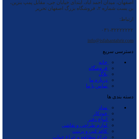
اصفهان، میدان احمد آباد، ابتدای خیابان جی، مقابل پمپ بنزین،
بن بست شماره ۲، فروشگاه بزرگ اصفهان تحریر
ارتباط:
۰۳۱-۳۲۲۲۲۲۲۲
info@isfahantahrir.com
دسترسی سریع
خانه
فروشگاه
بلاگ
درباره ما
تماس با ما
دسته بندی ها
مداد
خودکار
انواع دفتر
لوازم طراحی و نقاشی
کاغذ کپی و پرینت
چراغ مطالعه و چراغ خواب