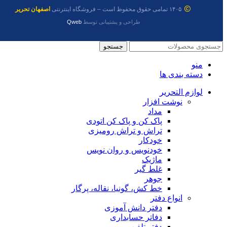
۱۴۰۵ تمامی حقوق محفوظ است – فروشگاه اینترنتی
اصفهان تحریر
طراحی و پشتیبانی توسط
Qweb
جستجو
منو
دسته بندی ها
لوازم التحریر
نوشت افزار
مداد
پاک کن و پاک کن اتودی
تراش و تراش رومیزی
خودکار
خودنویس و روان نویس
ماژیک
غلط گیر
جوهر
خط کش، گونیا، نقاله، پرگار
انواع دفتر
دفتر دانش آموزی
دفاتر حسابداری
دفتر تلفن