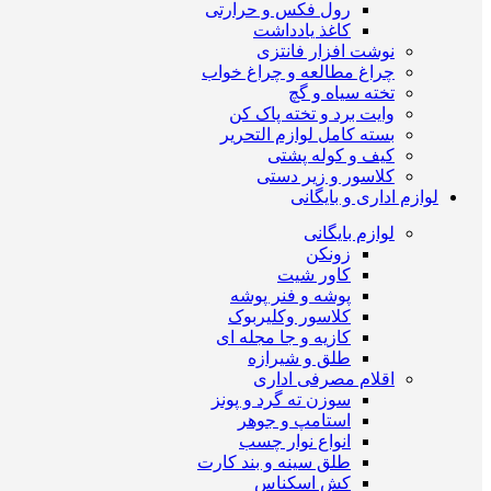
رول فکس و حرارتی
کاغذ یادداشت
نوشت افزار فانتزی
چراغ مطالعه و چراغ خواب
تخته سیاه و گچ
وایت برد و تخته پاک کن
بسته کامل لوازم التحریر
کیف و کوله پشتی
کلاسور و زیر دستی
لوازم اداری و بایگانی
لوازم بایگانی
زونکن
کاور شیت
پوشه و فنر پوشه
کلاسور وکلیربوک
کازیه و جا مجله ای
طلق و شیرازه
اقلام مصرفی اداری
سوزن ته گرد و پونز
استامپ و جوهر
انواع نوار چسب
طلق سینه و بند کارت
کش اسکناس