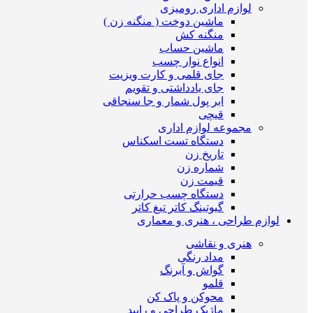
لوازم اداری رومیزی
ماشین دوخت ( منگنه زن )
منگنه کش
ماشین حساب
انواع نوار چسب
جای قلمی و کارت ویزیت
جای یادداشتی و تقویم
ابر پول شمار و جا سنجاقی
قیچی
مجموعه لوازم اداری
دستگاه تست اسکناس
تاریخ زن
شماره زن
قیمت زن
دستگاه چسب حرارتی
گیوتینگ کاتر تیغ کاتر
لوازم طراحی ، هنری و معماری
هنری و نقاشی
مداد رنگی
گواش و آبرنگ
قلمو
محوکن و پاک کن
ماژیک طراحی و راپید