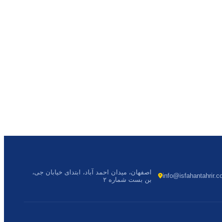
اصفهان، میدان احمد آباد، ابتدای خیابان جی،
info@isfahantahrir.
بن بست شماره ۲