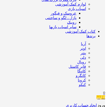
لوازم کمک آموزشی
اسباب بازی
عروسک و فیگور
پازل ، لگو و ساختنی
روبیک
سایر اسباب بازیها
کتاب کمک آموزشی
برندها
آریا
اونر
پنتر
دلی
رویال
فابر کاستل
کاتیگا
کانگرو
کرونا
کنکو
0
0
آیتم
ورود
ایجاد حساب کاربری