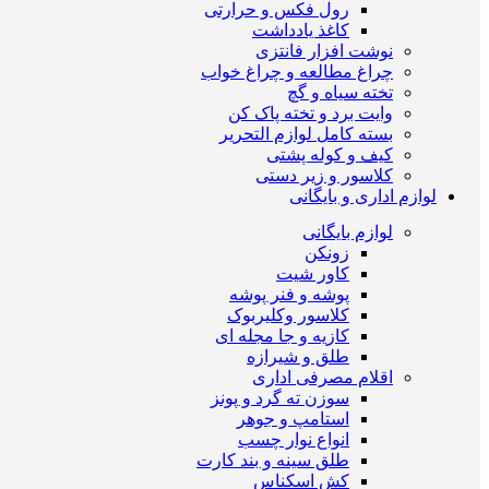
رول فکس و حرارتی
کاغذ یادداشت
نوشت افزار فانتزی
چراغ مطالعه و چراغ خواب
تخته سیاه و گچ
وایت برد و تخته پاک کن
بسته کامل لوازم التحریر
کیف و کوله پشتی
کلاسور و زیر دستی
لوازم اداری و بایگانی
لوازم بایگانی
زونکن
کاور شیت
پوشه و فنر پوشه
کلاسور وکلیربوک
کازیه و جا مجله ای
طلق و شیرازه
اقلام مصرفی اداری
سوزن ته گرد و پونز
استامپ و جوهر
انواع نوار چسب
طلق سینه و بند کارت
کش اسکناس