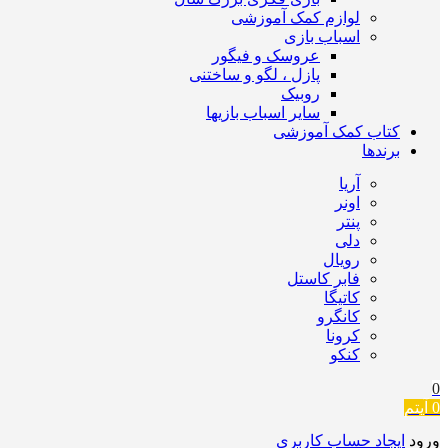
لوازم کمک آموزشی
اسباب بازی
عروسک و فیگور
پازل ، لگو و ساختنی
روبیک
سایر اسباب بازیها
کتاب کمک آموزشی
برندها
آریا
اونر
پنتر
دلی
رویال
فابر کاستل
کاتیگا
کانگرو
کرونا
کنکو
0
0
آیتم
ورود
ایجاد حساب کاربری