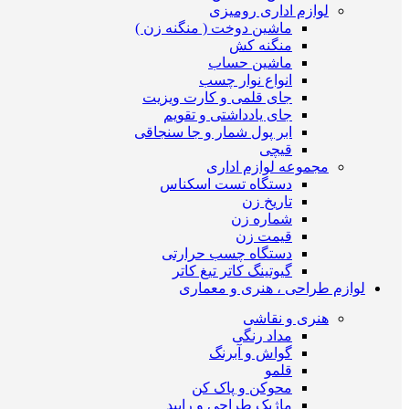
لوازم اداری رومیزی
ماشین دوخت ( منگنه زن )
منگنه کش
ماشین حساب
انواع نوار چسب
جای قلمی و کارت ویزیت
جای یادداشتی و تقویم
ابر پول شمار و جا سنجاقی
قیچی
مجموعه لوازم اداری
دستگاه تست اسکناس
تاریخ زن
شماره زن
قیمت زن
دستگاه چسب حرارتی
گیوتینگ کاتر تیغ کاتر
لوازم طراحی ، هنری و معماری
هنری و نقاشی
مداد رنگی
گواش و آبرنگ
قلمو
محوکن و پاک کن
ماژیک طراحی و راپید