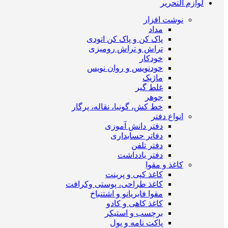
لوازم التحریر
نوشت افزار
مداد
پاک کن و پاک کن اتودی
تراش و تراش رومیزی
خودکار
خودنویس و روان نویس
ماژیک
غلط گیر
جوهر
خط کش، گونیا، نقاله، پرگار
انواع دفتر
دفتر دانش آموزی
دفاتر حسابداری
دفتر تلفن
دفتر یادداشت
کاغذ و مقوا
کاغذ کپی و پرینت
کاغذ طراحی، پوستی وکرافت
مقوا فابریانو و اشتنباخ
کاغذ کاهی و کادو
برچسب و استیکر
پاکت نامه و پول