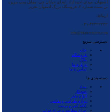
اصفهان، میدان احمد آباد، ابتدای خیابان جی، مقابل پمپ بنزین،
بن بست شماره ۲، فروشگاه بزرگ اصفهان تحریر
ارتباط:
۰۳۱-۳۲۲۲۲۲۲۲
info@isfahantahrir.com
دسترسی سریع
خانه
فروشگاه
بلاگ
درباره ما
تماس با ما
دسته بندی ها
مداد
خودکار
انواع دفتر
لوازم طراحی و نقاشی
کاغذ کپی و پرینت
چراغ مطالعه و چراغ خواب