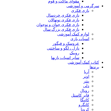
مقوای ماکت و فوم
سرگرمی و آموزشی
بازی فکری
بازی فکری خردسال
بازی فکری نونهالان
بازی فکری جوان و نوجوان
بازی فکری بزرگ سال
لوازم کمک آموزشی
اسباب بازی
عروسک و فیگور
پازل ، لگو و ساختنی
روبیک
سایر اسباب بازیها
کتاب کمک آموزشی
برندها
آریا
اونر
پنتر
دلی
رویال
فابر کاستل
کاتیگا
کانگرو
کرونا