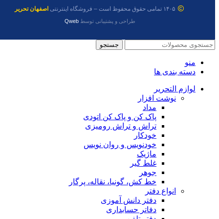
۱۴۰۵ تمامی حقوق محفوظ است – فروشگاه اینترنتی
اصفهان تحریر
طراحی و پشتیبانی توسط
Qweb
جستجو
منو
دسته بندی ها
لوازم التحریر
نوشت افزار
مداد
پاک کن و پاک کن اتودی
تراش و تراش رومیزی
خودکار
خودنویس و روان نویس
ماژیک
غلط گیر
جوهر
خط کش، گونیا، نقاله، پرگار
انواع دفتر
دفتر دانش آموزی
دفاتر حسابداری
دفتر تلفن