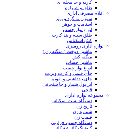
کازیه و جا مجله ای
طلق و شیرازه
اقلام مصرفی اداری
سوزن ته گرد و پونز
استامپ و جوهر
انواع نوار چسب
طلق سینه و بند کارت
کش اسکناس
لوازم اداری رومیزی
ماشین دوخت ( منگنه زن )
منگنه کش
ماشین حساب
انواع نوار چسب
جای قلمی و کارت ویزیت
جای یادداشتی و تقویم
ابر پول شمار و جا سنجاقی
قیچی
مجموعه لوازم اداری
دستگاه تست اسکناس
تاریخ زن
شماره زن
قیمت زن
دستگاه چسب حرارتی
گیوتینگ کاتر تیغ کاتر