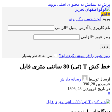
پرش به پیمایش
به محتوای اصلی بروید
0
آیتم
ورود
ایجاد حساب کاربری
نام کاربری یا آدرس ایمیل
*
الزامی
رمز عبور
*
الزامی
ورود
رمز عبور را فراموش کرده اید؟
مرا به خاطر بسپار
خط کش T (تی) 80 سانتی متری فابل
ارسال توسط
ریحانه داداش
فروردین 28, 1396
در تاریخ فروردین 28, 1396
0
دیدگاهتان را بنویسید