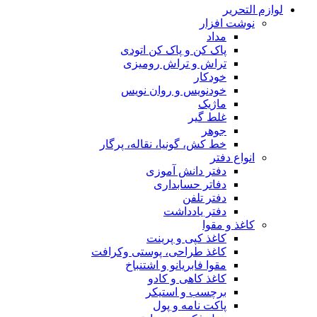
لوازم التحریر
نوشت افزار
مداد
پاک کن و پاک کن اتودی
تراش و تراش رومیزی
خودکار
خودنویس و روان نویس
ماژیک
غلط گیر
جوهر
خط کش، گونیا، نقاله، پرگار
انواع دفتر
دفتر دانش آموزی
دفاتر حسابداری
دفتر تلفن
دفتر یادداشت
کاغذ و مقوا
کاغذ کپی و پرینت
کاغذ طراحی، پوستی وکرافت
مقوا فابریانو و اشتنباخ
کاغذ کاهی و کادو
برچسب و استیکر
پاکت نامه و پول