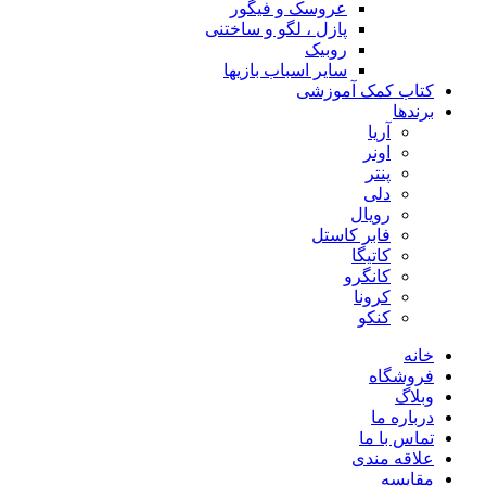
عروسک و فیگور
پازل ، لگو و ساختنی
روبیک
سایر اسباب بازیها
کتاب کمک آموزشی
برندها
آریا
اونر
پنتر
دلی
رویال
فابر کاستل
کاتیگا
کانگرو
کرونا
کنکو
خانه
فروشگاه
وبلاگ
درباره ما
تماس با ما
علاقه مندی
مقایسه