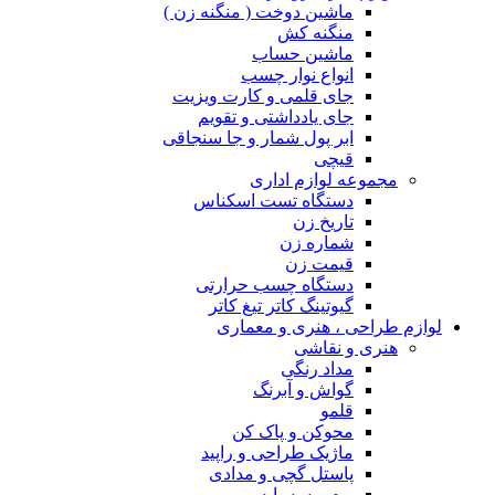
ماشین دوخت ( منگنه زن )
منگنه کش
ماشین حساب
انواع نوار چسب
جای قلمی و کارت ویزیت
جای یادداشتی و تقویم
ابر پول شمار و جا سنجاقی
قیچی
مجموعه لوازم اداری
دستگاه تست اسکناس
تاریخ زن
شماره زن
قیمت زن
دستگاه چسب حرارتی
گیوتینگ کاتر تیغ کاتر
لوازم طراحی ، هنری و معماری
هنری و نقاشی
مداد رنگی
گواش و آبرنگ
قلمو
محوکن و پاک کن
ماژیک طراحی و راپید
پاستل گچی و مدادی
بوم و سه پایه