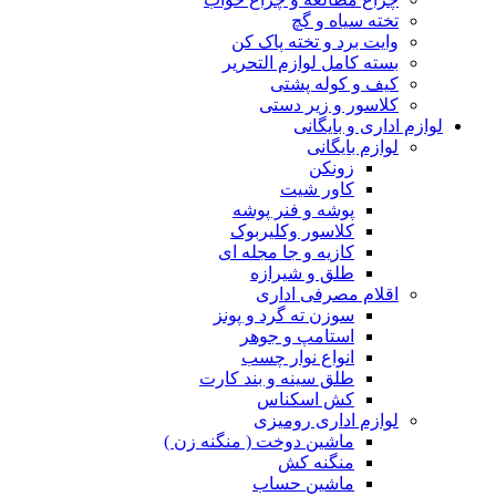
تخته سیاه و گچ
وایت برد و تخته پاک کن
بسته کامل لوازم التحریر
کیف و کوله پشتی
کلاسور و زیر دستی
لوازم اداری و بایگانی
لوازم بایگانی
زونکن
کاور شیت
پوشه و فنر پوشه
کلاسور وکلیربوک
کازیه و جا مجله ای
طلق و شیرازه
اقلام مصرفی اداری
سوزن ته گرد و پونز
استامپ و جوهر
انواع نوار چسب
طلق سینه و بند کارت
کش اسکناس
لوازم اداری رومیزی
ماشین دوخت ( منگنه زن )
منگنه کش
ماشین حساب