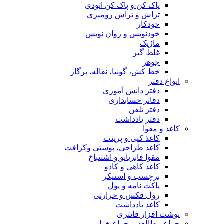
پاک کن و پاک کن اتودی
تراش و تراش رومیزی
خودکار
خودنویس و روان نویس
ماژیک
غلط گیر
جوهر
خط کش، گونیا، نقاله، پرگار
انواع دفتر
دفتر دانش آموزی
دفاتر حسابداری
دفتر تلفن
دفتر یادداشت
کاغذ و مقوا
کاغذ کپی و پرینت
کاغذ طراحی، پوستی وکرافت
مقوا فابریانو و اشتنباخ
کاغذ کاهی و کادو
برچسب و استیکر
پاکت نامه و پول
رول فکس و حرارتی
کاغذ یادداشت
نوشت افزار فانتزی
چراغ مطالعه و چراغ خواب