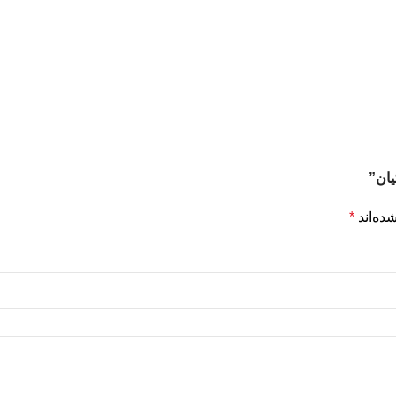
یان”
ده‌اند
*