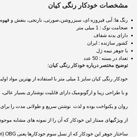
مشخصات خودکار رنگی کیان
رنگ ها: آبی فیروزه ای، سبزروشن،صورتی، نارنجی، بنفش و قهوه 
ضخامت نوک : 1 میلی متر
دارای بدنه شفاف
کشور سازنده : ایران
با جوهر نیمه ژل
تعداد در بسته : 50 عدد
توضیح مختصر درباره خودکار رنگی کیان:
خودکار رنگی کیان سایز 1 میلی متر با استفاده از بهترین مواد اولیه و با بهره گیری از آخرین تکنولوژی روز دنیا
و با طراحی زیبا و ارگونومیک دارای قابلیت نوشتاری بسیار عالی،
روان و یکنواخت بوده و لذت نوشتن سریع و طولانی مدت را برای 
از ویژگیهای ممتاز این خودکار که آن را از نمونه های مشابه موجود
ساختار جوهر این خودکار که از نسل سوم خودکارها یعنی Oil Base Gei) OBG )می باشد، بگونه ایست که در عین روان بودن و راحتی،