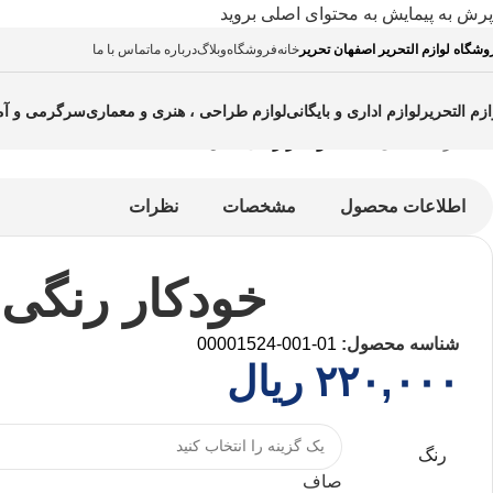
پرش به پیمایش
به محتوای اصلی بروید
وشگاه لوازم التحریر اصفهان تحریر
خانه
فروشگاه
وبلاگ
درباره ما
تماس با ما
ازم التحریر
لوازم اداری و بایگانی
لوازم طراحی ، هنری و معماری
سرگرمی و آ
خانه
/
برندها
/
کیان kian
/
خودکار رنگی کیان
اطلاعات محصول
مشخصات
نظرات
خودکار رنگی 
شناسه محصول:
01-001-00001524
۲۲۰,۰۰۰
ریال
رنگ
صاف