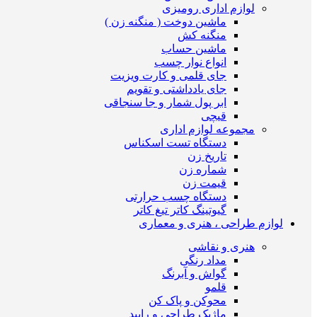
لوازم اداری رومیزی
ماشین دوخت ( منگنه زن )
منگنه کش
ماشین حساب
انواع نوار چسب
جای قلمی و کارت ویزیت
جای یادداشتی و تقویم
ابر پول شمار و جا سنجاقی
قیچی
مجموعه لوازم اداری
دستگاه تست اسکناس
تاریخ زن
شماره زن
قیمت زن
دستگاه چسب حرارتی
گیوتینگ کاتر تیغ کاتر
لوازم طراحی ، هنری و معماری
هنری و نقاشی
مداد رنگی
گواش و آبرنگ
قلمو
محوکن و پاک کن
ماژیک طراحی و راپید