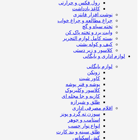
رول فکس و حرارتی
کاغذ یادداشت
نوشت افزار فانتزی
چراغ مطالعه و چراغ خواب
تخته سیاه و گچ
وایت برد و تخته پاک کن
بسته کامل لوازم التحریر
کیف و کوله پشتی
کلاسور و زیر دستی
لوازم اداری و بایگانی
لوازم بایگانی
زونکن
کاور شیت
پوشه و فنر پوشه
کلاسور وکلیربوک
کازیه و جا مجله ای
طلق و شیرازه
اقلام مصرفی اداری
سوزن ته گرد و پونز
استامپ و جوهر
انواع نوار چسب
طلق سینه و بند کارت
کش اسکناس