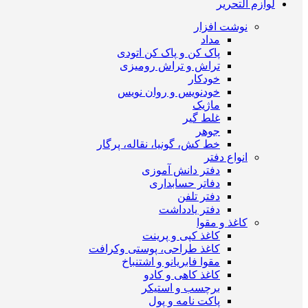
لوازم التحریر
نوشت افزار
مداد
پاک کن و پاک کن اتودی
تراش و تراش رومیزی
خودکار
خودنویس و روان نویس
ماژیک
غلط گیر
جوهر
خط کش، گونیا، نقاله، پرگار
انواع دفتر
دفتر دانش آموزی
دفاتر حسابداری
دفتر تلفن
دفتر یادداشت
کاغذ و مقوا
کاغذ کپی و پرینت
کاغذ طراحی، پوستی وکرافت
مقوا فابریانو و اشتنباخ
کاغذ کاهی و کادو
برچسب و استیکر
پاکت نامه و پول