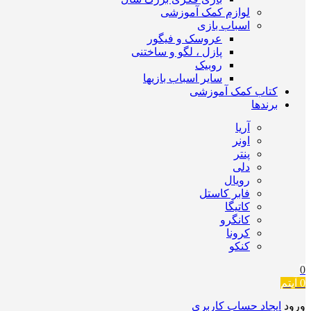
لوازم کمک آموزشی
اسباب بازی
عروسک و فیگور
پازل ، لگو و ساختنی
روبیک
سایر اسباب بازیها
کتاب کمک آموزشی
برندها
آریا
اونر
پنتر
دلی
رویال
فابر کاستل
کاتیگا
کانگرو
کرونا
کنکو
0
0
آیتم
ورود
ایجاد حساب کاربری